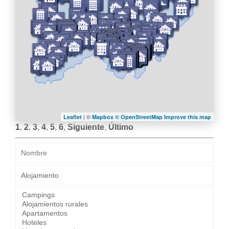
LA
NAVEGACIÓN
| ©
Leaflet
Mapbox ©
OpenStreetMap
Improve this map
1
,
2
,
3
,
4
,
5
,
6
,
Siguiente
,
Último