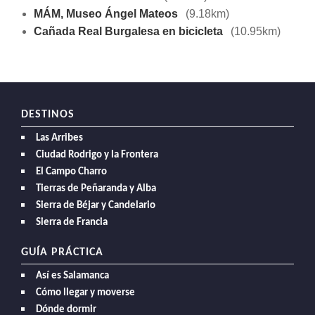
MÁM, Museo Ángel Mateos
(9.18km)
Cañada Real Burgalesa en bicicleta
(10.95km)
DESTINOS
Las Arribes
Ciudad Rodrigo y la Frontera
El Campo Charro
Tierras de Peñaranda y Alba
Sierra de Béjar y Candelario
Sierra de Francia
GUÍA PRÁCTICA
Así es Salamanca
Cómo llegar y moverse
Dónde dormir