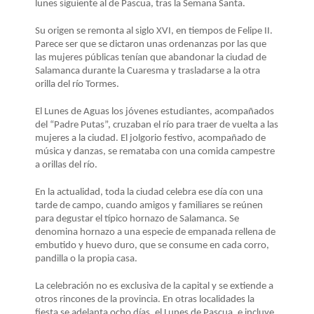
LA
lunes siguiente al de Pascua, tras la Semana Santa.
NAVEGACIÓN
Su origen se remonta al siglo XVI, en tiempos de Felipe II.
Parece ser que se dictaron unas ordenanzas por las que
las mujeres públicas tenían que abandonar la ciudad de
Salamanca durante la Cuaresma y trasladarse a la otra
orilla del río Tormes.
El Lunes de Aguas los jóvenes estudiantes, acompañados
del “Padre Putas”, cruzaban el río para traer de vuelta a las
mujeres a la ciudad. El jolgorio festivo, acompañado de
música y danzas, se remataba con una comida campestre
a orillas del río.
En la actualidad, toda la ciudad celebra ese día con una
tarde de campo, cuando amigos y familiares se reúnen
para degustar el típico hornazo de Salamanca. Se
denomina hornazo a una especie de empanada rellena de
embutido y huevo duro, que se consume en cada corro,
pandilla o la propia casa.
La celebración no es exclusiva de la capital y se extiende a
otros rincones de la provincia. En otras localidades la
fiesta se adelanta ocho días, el Lunes de Pascua, e incluye