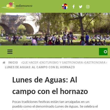
Pasar
al
contenido
principal
INICIO
QUE HACER
ENOTURISMO Y GASTRONOMIA
GASTRONOMIA
SOBRESCRIBIR
LUNES DE AGUAS: AL CAMPO CON EL HORNAZO
ENLACES
Lunes de Aguas: Al
DE
campo con el hornazo
AYUDA
A
Pocas tradiciones festivas están tan arraigadas en un
pueblo como el denominado Lunes de Aguas. Se celebra el