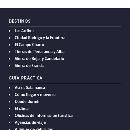
DESTINOS
Las Arribes
Ciudad Rodrigo y la Frontera
El Campo Charro
Tierras de Peñaranda y Alba
Sierra de Béjar y Candelario
Sierra de Francia
GUÍA PRÁCTICA
Así es Salamanca
Cómo llegar y moverse
Dónde dormir
El clima
Oficinas de información turística
Agencias de viaje
Alquiler de vehículos