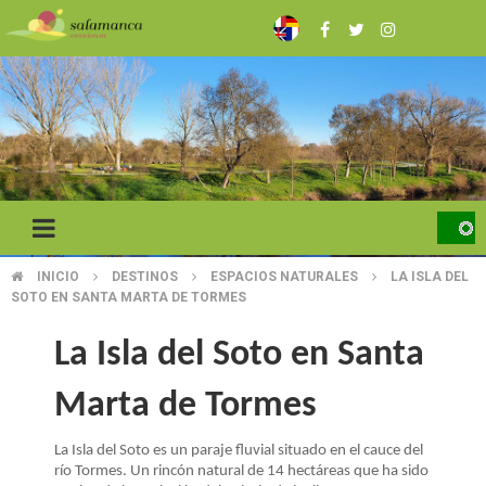
Pasar
al
contenido
principal
INICIO
DESTINOS
ESPACIOS NATURALES
LA ISLA DEL
SOBRESCRIBIR
SOTO EN SANTA MARTA DE TORMES
ENLACES
La Isla del Soto en Santa
DE
Marta de Tormes
AYUDA
A
La Isla del Soto es un paraje fluvial situado en el cauce del
río Tormes. Un rincón natural de 14 hectáreas que ha sido