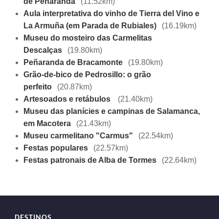
de Peñaranda
(11.52km)
Aula interpretativa do vinho de Tierra del Vino e
La Armuña (em Parada de Rubiales)
(16.19km)
Museu do mosteiro das Carmelitas
Descalças
(19.80km)
Peñaranda de Bracamonte
(19.80km)
Grão-de-bico de Pedrosillo: o grão
perfeito
(20.87km)
Artesoados e retábulos
(21.40km)
Museu das planícies e campinas de Salamanca,
em Macotera
(21.43km)
Museu carmelitano "Carmus"
(22.54km)
Festas populares
(22.57km)
Festas patronais de Alba de Tormes
(22.64km)
DESTINOS