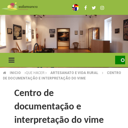
Skip
to
main
content
INICIO
QUE HACER
ARTESANATO E VIDA RURAL
CENTRO
BREADCRUMB
DE DOCUMENTAÇÃO E INTERPRETAÇÃO DO VIME
Centro de
documentação e
interpretação do vime