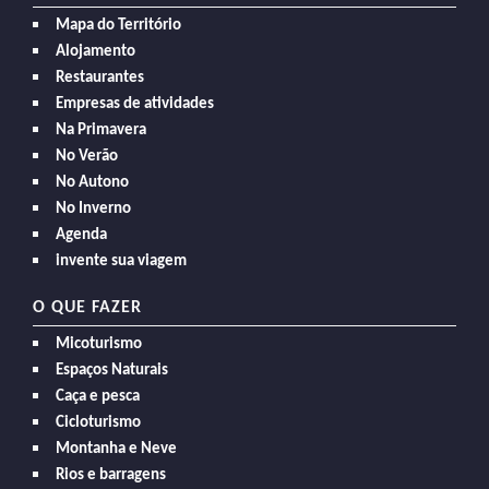
Mapa do Território
Alojamento
Restaurantes
Empresas de atividades
Na Primavera
No Verão
No Autono
No Inverno
Agenda
invente sua viagem
O QUE FAZER
Micoturismo
Espaços Naturais
Caça e pesca
Cicloturismo
Montanha e Neve
Rios e barragens