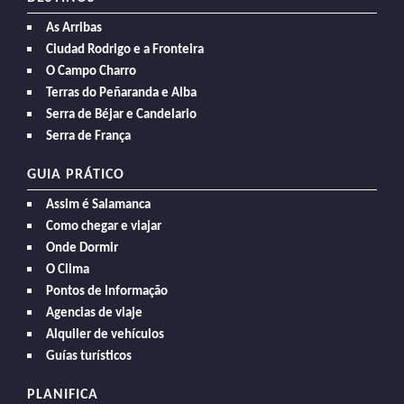
As Arribas
Ciudad Rodrigo e a Fronteira
O Campo Charro
Terras do Peñaranda e Alba
Serra de Béjar e Candelario
Serra de França
GUIA PRÁTICO
Assim é Salamanca
Como chegar e viajar
Onde Dormir
O Clima
Pontos de Informação
Agencias de viaje
Alquiler de vehículos
Guías turísticos
PLANIFICA