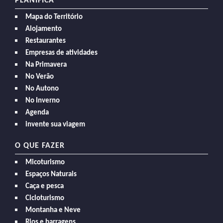
PLANIFICA
Mapa do Território
Alojamento
Restaurantes
Empresas de atividades
Na Primavera
No Verão
No Autono
No Inverno
Agenda
invente sua viagem
O QUE FAZER
Micoturismo
Espaços Naturais
Caça e pesca
Cicloturismo
Montanha e Neve
Rios e barragens