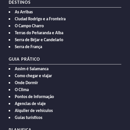
DESTINOS
As Arribas
Ciudad Rodrigo e a Fronteira
O Campo Charro
Terras do Peñaranda e Alba
Serra de Béjar e Candelario
Serra de França
GUIA PRÁTICO
Assim é Salamanca
Como chegar e viajar
Onde Dormir
O Clima
Pontos de Informação
Agencias de viaje
Alquiler de vehículos
Guías turísticos