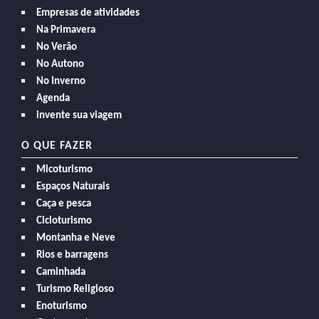
Empresas de atividades
Na Primavera
No Verão
No Autono
No Inverno
Agenda
invente sua viagem
O QUE FAZER
Micoturismo
Espaços Naturais
Caça e pesca
Cicloturismo
Montanha e Neve
Rios e barragens
Caminhada
Turismo Religioso
Enoturismo