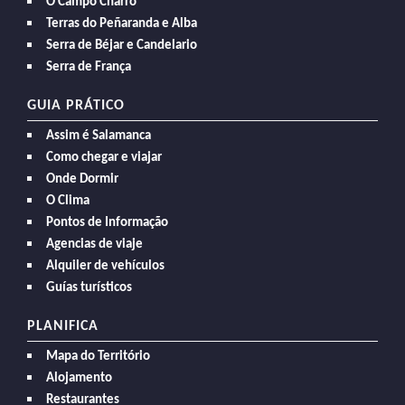
O Campo Charro
Terras do Peñaranda e Alba
Serra de Béjar e Candelario
Serra de França
GUIA PRÁTICO
Assim é Salamanca
Como chegar e viajar
Onde Dormir
O Clima
Pontos de Informação
Agencias de viaje
Alquiler de vehículos
Guías turísticos
PLANIFICA
Mapa do Território
Alojamento
Restaurantes