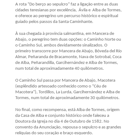
A rota “Do berço ao sepulcro” faz a ligação entre as duas
cidades teresianas por excelência, Ávila e Alba de Tormes,
e oferece ao peregrino um percurso histórico e espiritual
guiado pelos passos da Santa Caminhante.
À sua chegada à província salmantina, em Mancera de
Abajo, o peregrino tem duas opções: o Caminho Norte ou
o Caminho Sul, ambos devidamente sinalizados. O
primeiro transcorre por Mancera de Abajo, Bóveda del Río
Almar, Peñaranda de Bracamonte, Nava de Sotrobal, Coca
de Alba, Peñarandilla, Garcihernández e Alba de Tormes,
num total de aproximadamente 40 quilómetros.
O Caminho Sul passa por Mancera de Abajo, Macotera
(esplêndido artesoado conhecido como o “Céu de
Macotera”), Tordillos, La Lurda, Garcihernández e Alba de
Tormes, num total de aproximadamente 30 quilómetros.
No final, como recompensa, está Alba de Tormes, origem
da Casa de Alba e conjunto histórico onde faleceu a
Doutora da Igreja no dia 4 de Outubro de 1582. No
convento da Anunciação, repousa o sepulcro e as grandes
relíquias do seu coração e braço esquerdo.