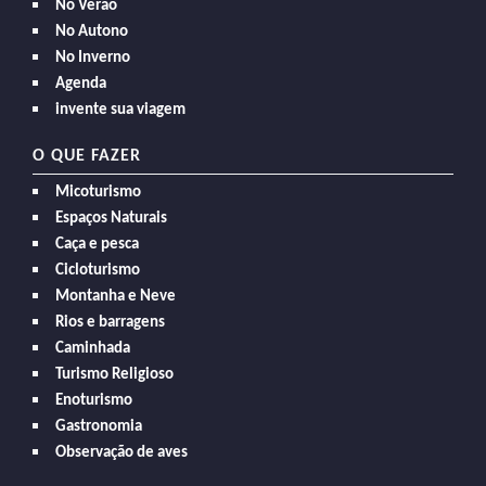
No Verão
No Autono
No Inverno
Agenda
invente sua viagem
O QUE FAZER
Micoturismo
Espaços Naturais
Caça e pesca
Cicloturismo
Montanha e Neve
Rios e barragens
Caminhada
Turismo Religioso
Enoturismo
Gastronomia
Observação de aves