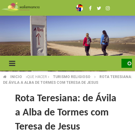
Skip
to
main
content
INICIO
QUE HACER
TURISMO RELIGIOSO
ROTA TERESIANA:
BREADCRUMB
DE ÁVILA A ALBA DE TORMES COM TERESA DE JESUS
Rota Teresiana: de Ávila
a Alba de Tormes com
Teresa de Jesus