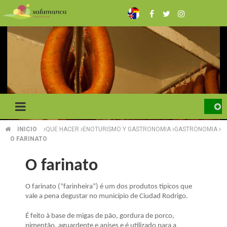
Skip
to
main
content
INICIO
QUE HACER
ENOTURISMO Y GASTRONOMIA
GASTRONOMIA
BREADCRUMB
O FARINATO
O farinato
O farinato (“farinheira”) é um dos produtos típicos que
vale a pena degustar no município de Ciudad Rodrigo.
É feito à base de migas de pão, gordura de porco,
pimentão, aguardente e anises e é utilizado para a