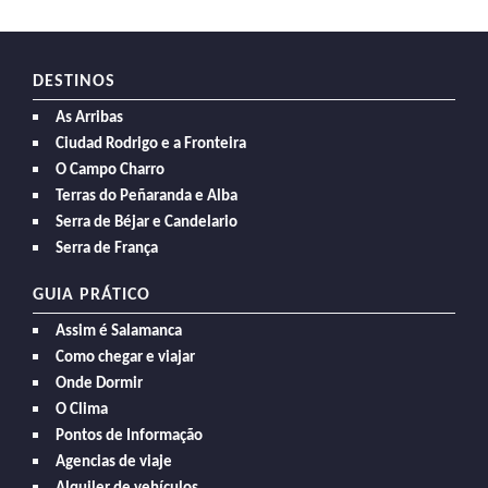
DESTINOS
As Arribas
Ciudad Rodrigo e a Fronteira
O Campo Charro
Terras do Peñaranda e Alba
Serra de Béjar e Candelario
Serra de França
GUIA PRÁTICO
Assim é Salamanca
Como chegar e viajar
Onde Dormir
O Clima
Pontos de Informação
Agencias de viaje