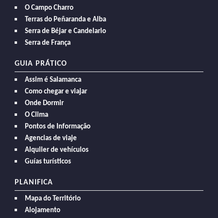
O Campo Charro
Terras do Peñaranda e Alba
Serra de Béjar e Candelario
Serra de França
GUIA PRÁTICO
Assim é Salamanca
Como chegar e viajar
Onde Dormir
O Clima
Pontos de Informação
Agencias de viaje
Alquiler de vehículos
Guías turísticos
PLANIFICA
Mapa do Território
Alojamento