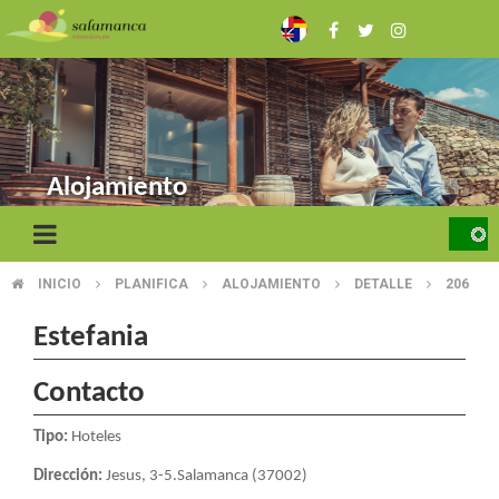
Skip
to
main
content
Alojamiento
INICIO
PLANIFICA
ALOJAMIENTO
DETALLE
206
BREADCRUMB
Estefania
Contacto
Tipo:
Hoteles
Dirección:
Jesus, 3-5.Salamanca (37002)