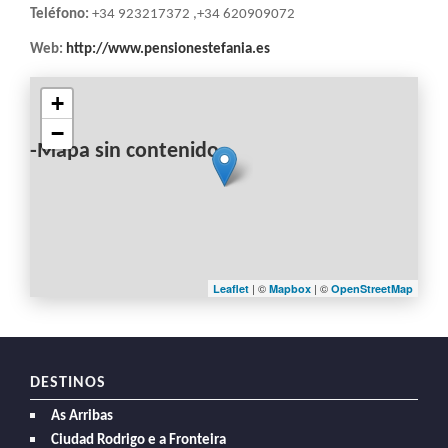
Teléfono:
+34 923217372 ,+34 620909072
Web:
http://www.pensionestefania.es
+
−
-Mapa sin contenido-
| ©
| ©
Leaflet
Mapbox
OpenStreetMap
DESTINOS
As Arribas
Ciudad Rodrigo e a Fronteira