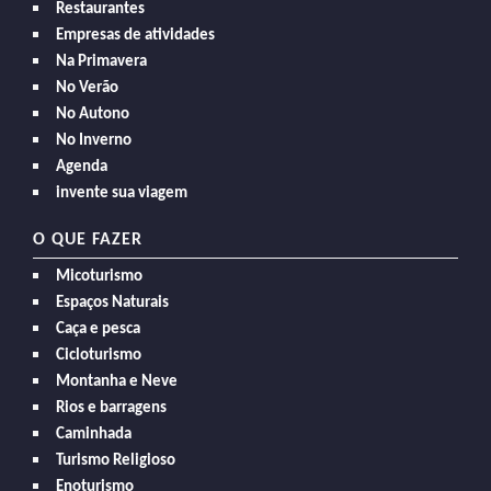
Restaurantes
Empresas de atividades
Na Primavera
No Verão
No Autono
No Inverno
Agenda
invente sua viagem
O QUE FAZER
Micoturismo
Espaços Naturais
Caça e pesca
Cicloturismo
Montanha e Neve
Rios e barragens
Caminhada
Turismo Religioso
Enoturismo