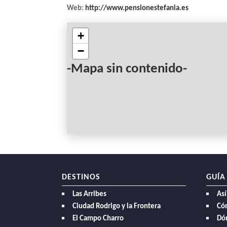
Web:
http://www.pensionestefania.es
NAVEGACIÓN
+
−
-Mapa sin contenido-
DESTINOS
GUÍA
Las Arribes
Así
Ciudad Rodrigo y la Frontera
Có
El Campo Charro
Dó