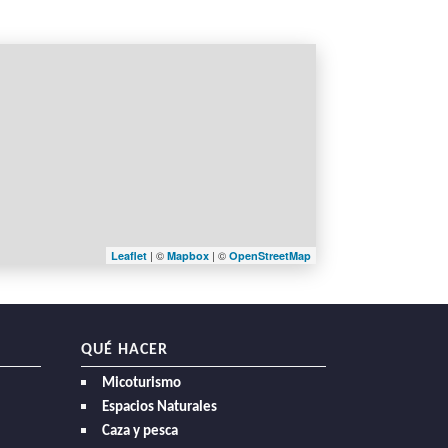
| ©
| ©
Leaflet
Mapbox
OpenStreetMap
QUÉ HACER
Micoturismo
Espacios Naturales
Caza y pesca