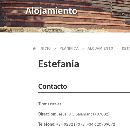
Alojamiento
INICIO
PLANIFICA
ALOJAMIENTO
DET
SOBRESCRIBIR
Estefania
ENLACES
DE
Contacto
AYUDA
Tipo:
Hoteles
A
Dirección:
Jesus, 3-5.Salamanca (37002)
LA
Teléfono:
+34 923217372 ,+34 620909072