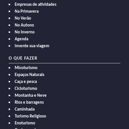
Empresas de atividades
Na Primavera
No Verão
No Autono
No Inverno
Agenda
invente sua viagem
O QUE FAZER
Micoturismo
Espaços Naturais
Caça e pesca
Cicloturismo
Montanha e Neve
Rios e barragens
Caminhada
Turismo Religioso
Enoturismo