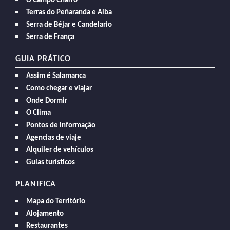
O Campo Charro
Terras do Peñaranda e Alba
Serra de Béjar e Candelario
Serra de França
GUIA PRÁTICO
Assim é Salamanca
Como chegar e viajar
Onde Dormir
O Clima
Pontos de Informação
Agencias de viaje
Alquiler de vehículos
Guías turísticos
PLANIFICA
Mapa do Território
Alojamento
Restaurantes