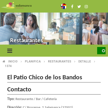
Skip
to
main
content
Restaurantes
INICIO
PLANIFICA
RESTAURANTES
DETALLE
BREADCRUMB
1374
El Patio Chico de los Bandos
Contacto
Tipo:
Restaurante / Bar / Cafetería
Dirección:
C/ Brocense, 2.Salamanca (37002)