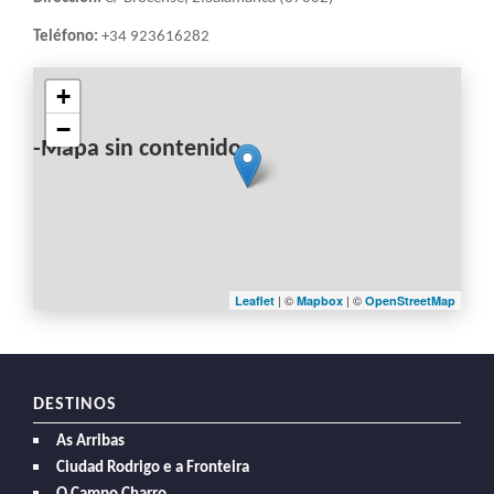
Teléfono:
+34 923616282
+
−
-Mapa sin contenido-
| ©
| ©
Leaflet
Mapbox
OpenStreetMap
DESTINOS
As Arribas
Ciudad Rodrigo e a Fronteira