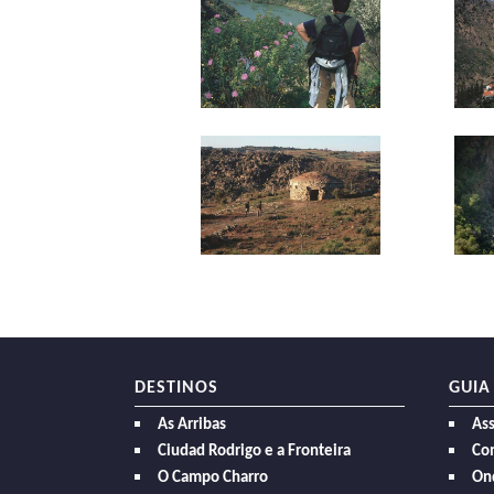
DESTINOS
GUIA
As Arribas
As
Ciudad Rodrigo e a Fronteira
Com
O Campo Charro
On