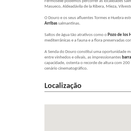
Fermoselle podemos percorrer as localidades salma
Masueco, Aldeadávila de la Ribera, Mieza, Vilvest
O Douro e os seus afluentes Tormes e Huebra est
Arribas
salmantinas.
Saltos de água tão atrativos como o
Pozo de los
mediterrânicas e a fauna e a flora preservadas co
A Senda do Douro constitui uma oportunidade ma
entre vinhedos e olivais, as impressionantes
barr
capacidade, ostenta o recorde de altura com 200 m
cenário cinematográfico.
Localização