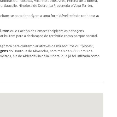
ntinas de Trabanca, Villarino de los Aires, Pereña de la Ribera,
re, Saucelle, Hinojosa de Duero, La Fregeneda e Vega Terrón.
reitam-se para dar origem a uma formidável rede de canhões:
as
 Humos
ou o Cachón de Camaces salpicam as paisagens
ntribuíram para a declaração do território como parque natural.
gnífica para contemplar através de miradouros ou “picões”,
agens
do Douro: a de Almendra, com mais de 2.600 hm3 de
etros, e a de Aldeadávila de la Ribera, que já foi utilizada como