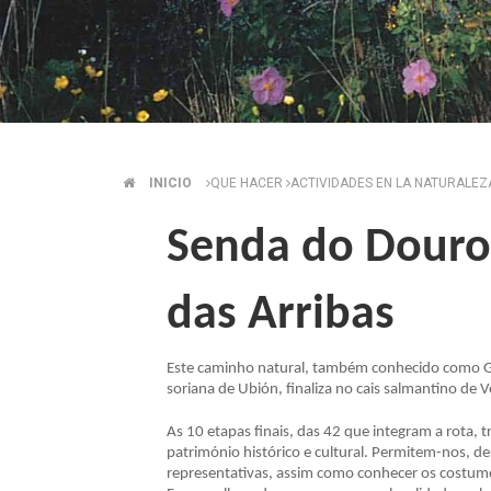
INICIO
QUE HACER
ACTIVIDADES EN LA NATURALE
BREADCRUMB
Senda do Douro,
das Arribas
Este caminho natural, também conhecido como GR-1
soriana de Ubión, finaliza no cais salmantino de V
As 10 etapas finais, das 42 que integram a rota,
património histórico e cultural. Permitem-nos, de
representativas, assim como conhecer os costume