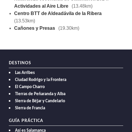
Actividades al Aire Libre
(13.48km)
Centro BTT de Aldeadávila de la Ribera
(13.53km)
Cañones y Presas
(19.30km)
DESTINOS
Las Arribes
Ciudad Rodrigo y la Frontera
El Campo Charro
Tierras de Peñaranda y Alba
Sierra de Béjar y Candelario
Sierra de Francia
GUÍA PRÁCTICA
Así es Salamanca