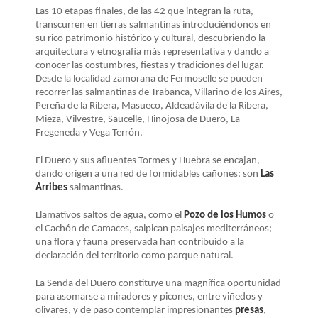
LA
Las 10 etapas finales, de las 42 que integran la ruta,
NAVEGACIÓN
transcurren en tierras salmantinas introduciéndonos en
su rico patrimonio histórico y cultural, descubriendo la
arquitectura y etnografía más representativa y dando a
conocer las costumbres, fiestas y tradiciones del lugar.
Desde la localidad zamorana de Fermoselle se pueden
recorrer las salmantinas de Trabanca, Villarino de los Aires,
Pereña de la Ribera, Masueco, Aldeadávila de la Ribera,
Mieza, Vilvestre, Saucelle, Hinojosa de Duero, La
Fregeneda y Vega Terrón.
El Duero y sus afluentes Tormes y Huebra se encajan,
dando origen a una red de formidables cañones: son
Las
Arribes
salmantinas.
Llamativos saltos de agua, como el
Pozo de los Humos
o
el Cachón de Camaces, salpican paisajes mediterráneos;
una flora y fauna preservada han contribuido a la
declaración del territorio como parque natural.
La Senda del Duero constituye una magnífica oportunidad
para asomarse a miradores y picones, entre viñedos y
olivares, y de paso contemplar impresionantes
presas
,