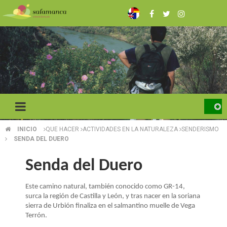
Pasar
al
contenido
principal
INICIO
QUE HACER
ACTIVIDADES EN LA NATURALEZA
SENDERISMO
SOBRESCRIBIR
SENDA DEL DUERO
ENLACES
Senda del Duero
DE
Este camino natural, también conocido como GR-14,
AYUDA
surca la región de Castilla y León, y tras nacer en la soriana
A
sierra de Urbión finaliza en el salmantino muelle de Vega
Terrón.