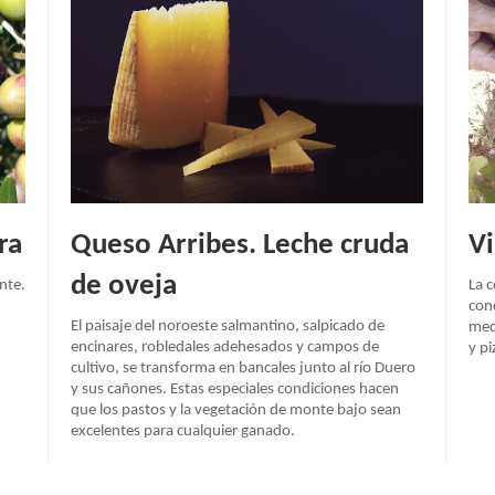
ra
Queso Arribes. Leche cruda
Vi
de oveja
nte.
La 
cond
El paisaje del noroeste salmantino, salpicado de
medi
encinares, robledales adehesados y campos de
y p
cultivo, se transforma en bancales junto al río Duero
y sus cañones. Estas especiales condiciones hacen
que los pastos y la vegetación de monte bajo sean
excelentes para cualquier ganado.