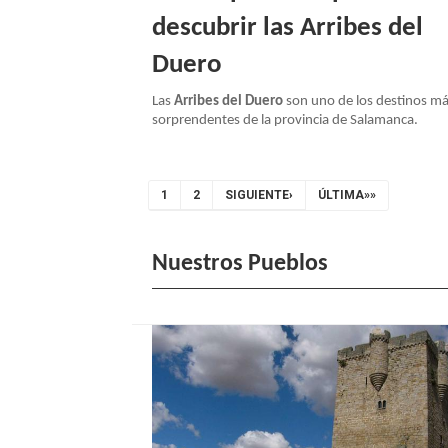
descubrir las Arribes del
Duero
Las
Arribes del Duero
son uno de los destinos m
sorprendentes de la provincia de Salamanca.
Paginación
PÁGINA
1
PAGE
2
SIGUIENTE
SIGUIENTE›
ÚLTIMA
ÚLTIMA»»
ACTUAL
PÁGINA
PÁGINA
Nuestros Pueblos