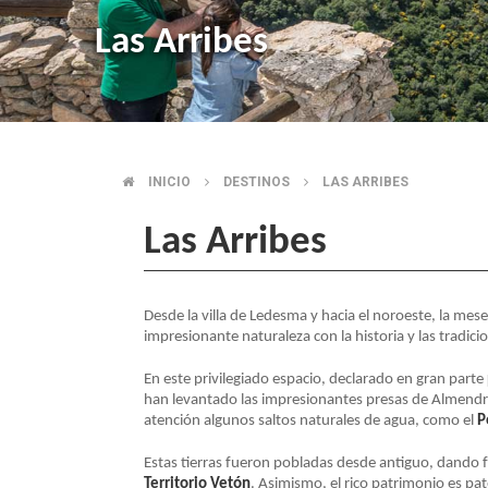
Las Arribes
INICIO
DESTINOS
LAS ARRIBES
SOBRESCRIBIR
Las Arribes
ENLACES
DE
Desde la villa de Ledesma y hacia el noroeste, la mes
impresionante naturaleza con la historia y las tradic
AYUDA
En este privilegiado espacio, declarado en gran parte
han levantado las impresionantes presas de Almendra, 
A
atención algunos saltos naturales de agua, como el
P
Estas tierras fueron pobladas desde antiguo, dando f
LA
Territorio Vetón
. Asimismo, el rico patrimonio es pat