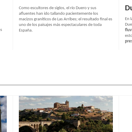
D
Como escultores de siglos, el río Duero y sus
afluentes han ido tallando pacientemente los
En l
macizos graníticos de Las Arribes; el resultado final es
Due
uno de los paisajes más espectaculares de toda
ás
fluv
España.
est
pre