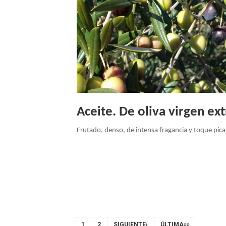
Aceite. De oliva virgen ext
Frutado, denso, de intensa fragancia y toque pica
Paginación
PÁGINA
1
PAGE
2
SIGUIENTE
SIGUIENTE›
ÚLTIMA
ÚLTIMA»»