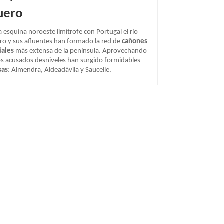
uero
a esquina noroeste limítrofe con Portugal el río
ro y sus afluentes han formado la red de
cañones
iales
más extensa de la península. Aprovechando
os acusados desniveles han surgido formidables
sas
: Almendra, Aldeadávila y Saucelle.