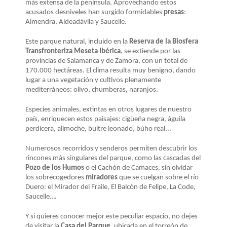
LA
más extensa de la península. Aprovechando estos
acusados desniveles han surgido formidables
presas
:
NAVEGACIÓN
Almendra, Aldeadávila y Saucelle.
Este parque natural, incluido en la
Reserva de la Biosfera
Transfronteriza Meseta Ibérica
, se extiende por las
provincias de Salamanca y de Zamora, con un total de
170.000 hectáreas. El clima resulta muy benigno, dando
lugar a una vegetación y cultivos plenamente
mediterráneos: olivo, chumberas, naranjos.
Especies animales, extintas en otros lugares de nuestro
país, enriquecen estos paisajes: cigüeña negra, águila
perdicera, alimoche, buitre leonado, búho real...
Numerosos recorridos y senderos permiten descubrir los
rincones más singulares del parque, como las cascadas del
Pozo de los Humos
o el Cachón de Camaces, sin olvidar
los sobrecogedores
miradores
que se cuelgan sobre el río
Duero: el Mirador del Fraile, El Balcón de Felipe, La Code,
Saucelle….
Y si quieres conocer mejor este peculiar espacio, no dejes
de visitar la
Casa del Parque
, ubicada en el torreón de