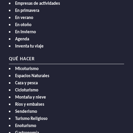
Empresas de actividades
En primavera
En verano
En otoño
En Invierno
Agenda
Inventa tu viaje
QUÉ HACER
Micoturismo
Espacios Naturales
Caza y pesca
Cicloturismo
Montaña y nieve
Ríos y embalses
Senderismo
Turismo Religioso
Enoturismo