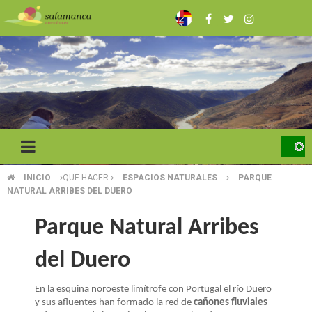
Pasar
al
contenido
principal
INICIO
QUE HACER
ESPACIOS NATURALES
PARQUE
SOBRESCRIBIR
NATURAL ARRIBES DEL DUERO
ENLACES
Parque Natural Arribes
DE
del Duero
AYUDA
A
En la esquina noroeste limítrofe con Portugal el río Duero
y sus afluentes han formado la red de
cañones fluviales