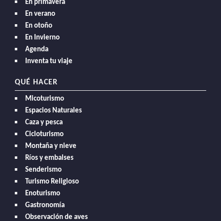
En primavera
En verano
En otoño
En Invierno
Agenda
Inventa tu viaje
QUÉ HACER
Micoturismo
Espacios Naturales
Caza y pesca
Cicloturismo
Montaña y nieve
Ríos y embalses
Senderismo
Turismo Religioso
Enoturismo
Gastronomía
Observación de aves