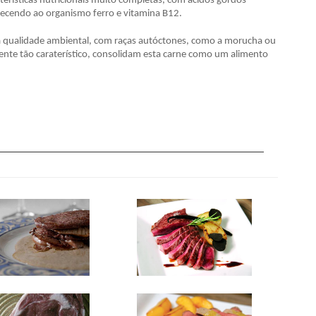
rísticas nutricionais muito completas, com ácidos gordos
ornecendo ao organismo ferro e vitamina B12.
 qualidade ambiental, com raças autóctones, como a morucha ou
ente tão caraterístico, consolidam esta carne como um alimento