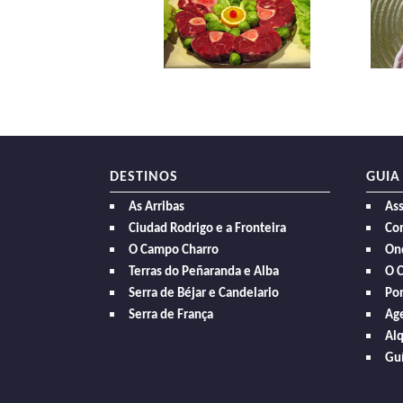
DESTINOS
GUIA
As Arribas
As
Ciudad Rodrigo e a Fronteira
Com
O Campo Charro
On
Terras do Peñaranda e Alba
O 
Serra de Béjar e Candelario
Po
Serra de França
Age
Alq
Guí