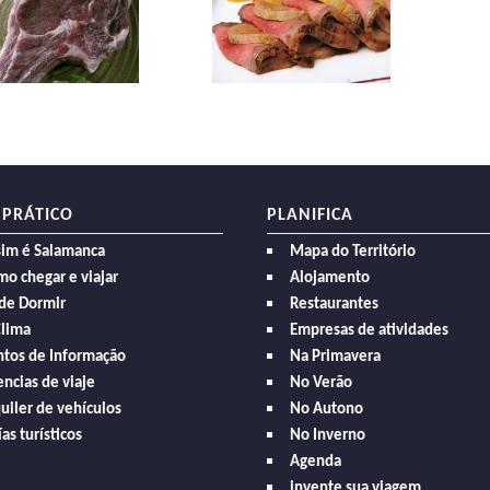
 PRÁTICO
PLANIFICA
sim é Salamanca
Mapa do Território
o chegar e viajar
Alojamento
de Dormir
Restaurantes
Clima
Empresas de atividades
ntos de Informação
Na Primavera
ncias de viaje
No Verão
uiler de vehículos
No Autono
as turísticos
No Inverno
Agenda
invente sua viagem