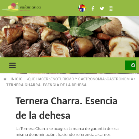
Pasar
al
contenido
principal
INICIO
QUE HACER
ENOTURISMO Y GASTRONOMIA
GASTRONOMIA
SOBRESCRIBIR
TERNERA CHARRA. ESENCIA DE LA DEHESA
ENLACES
Ternera Charra. Esencia
DE
de la dehesa
AYUDA
A
La Ternera Charra se acoge a la marca de garantía de esa
misma denominación, haciendo referencia a carnes