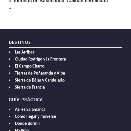
Ibéricos de Salamanca. Calidad certificada
DESTINOS
Las Arribes
Ciudad Rodrigo y la Frontera
El Campo Charro
Tierras de Peñaranda y Alba
Sierra de Béjar y Candelario
Sierra de Francia
GUÍA PRÁCTICA
Así es Salamanca
Cómo llegar y moverse
Dónde dormir
El clima