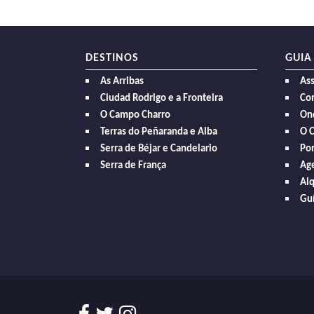
DESTINOS
GUIA
As Arribas
As
Ciudad Rodrigo e a Fronteira
Com
O Campo Charro
On
Terras do Peñaranda e Alba
O 
Serra de Béjar e Candelario
Po
Serra de França
Age
Alq
Guí