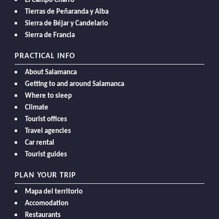
El Campo Charro
Tierras de Peñaranda y Alba
Sierra de Béjar y Candelario
Sierra de Francia
PRACTICAL INFO
About Salamanca
Getting to and around Salamanca
Where to sleep
Climate
Tourist offices
Travel agencies
Car rental
Tourist guides
PLAN YOUR TRIP
Mapa del territorio
Accomodation
Restaurants