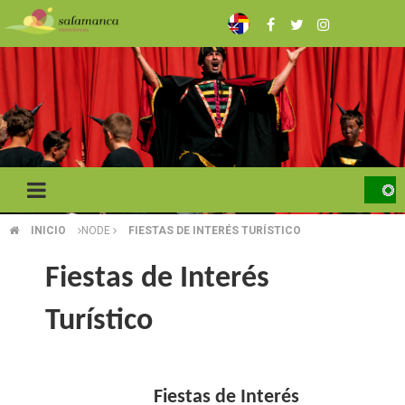
Skip
to
main
content
INICIO
NODE
FIESTAS DE INTERÉS TURÍSTICO
BREADCRUMB
Fiestas de Interés
Turístico
Fiestas de Interés