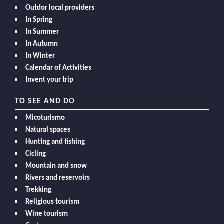
Outdor local providers
In Spring
In Summer
In Autumn
In Winter
Calendar of Activities
Invent your trip
TO SEE AND DO
Micoturismo
Natural spaces
Hunting and fishing
Cicling
Mountain and snow
Rivers and reservoirs
Trekking
Religious tourism
Wine tourism