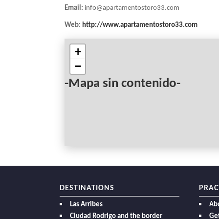
Email:
info@apartamentostoro33.com
Web:
http://www.apartamentostoro33.com
+
−
-Mapa sin contenido-
DESTINATIONS
PRAC
Las Arribes
Ab
Ciudad Rodrigo and the border
Get