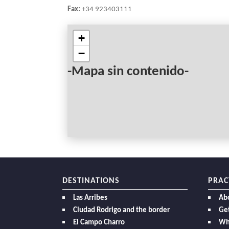
Fax:
+34 923403111
+
−
-Mapa sin contenido-
DESTINATIONS
PRAC
Las Arribes
Ab
Ciudad Rodrigo and the border
Get
El Campo Charro
Wh