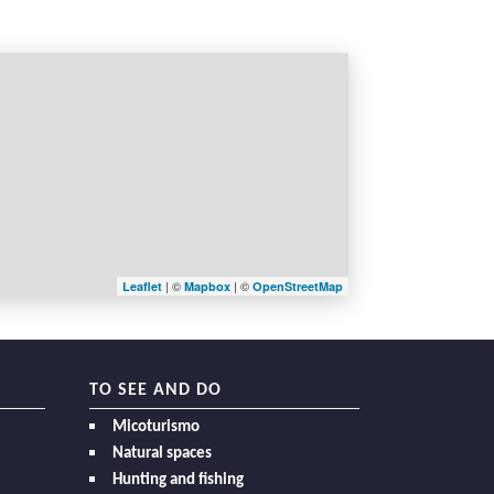
| ©
| ©
Leaflet
Mapbox
OpenStreetMap
TO SEE AND DO
Micoturismo
Natural spaces
Hunting and fishing