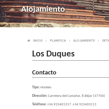
Alojamiento
INICIO
PLANIFICA
ALOJAMIENTO
DET
BREADCRUMB
Los Duques
Contacto
Tipo:
Hoteles
Dirección:
Carretera del Castañar, 8.Béjar (37700)
Teléfono:
+34 923401317 ,+34 923403111