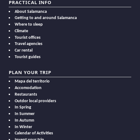
PRACTICAL INFO
About Salamanca
Getting to and around Salamanca
Where to sleep
Climate
Tourist offices
Travel agencies
Car rental
Tourist guides
PLAN YOUR TRIP
Mapa del territorio
Accomodation
Restaurants
Outdor local providers
In Spring
In Summer
In Autumn
In Winter
Calendar of Activities
Invent your trip