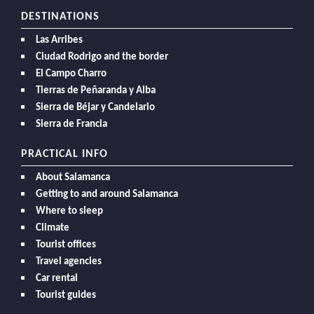
DESTINATIONS
Las Arribes
Ciudad Rodrigo and the border
El Campo Charro
Tierras de Peñaranda y Alba
Sierra de Béjar y Candelario
Sierra de Francia
PRACTICAL INFO
About Salamanca
Getting to and around Salamanca
Where to sleep
Climate
Tourist offices
Travel agencies
Car rental
Tourist guides