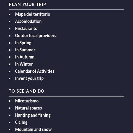
PLAN YOUR TRIP
Mapa del territorio
Accomodation
Restaurants
Outdor local providers
In Spring
In Summer
In Autumn
In Winter
Calendar of Activities
Invent your trip
TO SEE AND DO
Micoturismo
Natural spaces
Hunting and fishing
Cicling
Mountain and snow