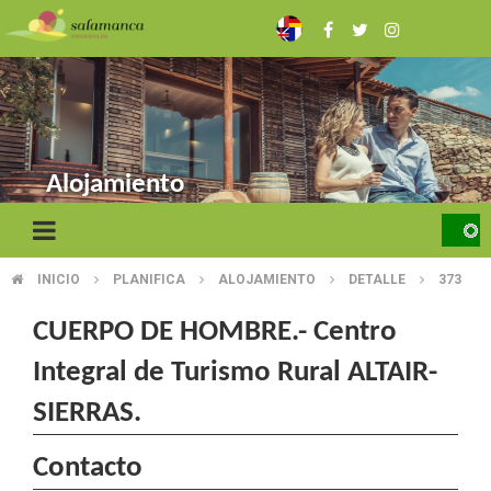
Skip
to
main
content
Alojamiento
INICIO
PLANIFICA
ALOJAMIENTO
DETALLE
373
BREADCRUMB
CUERPO DE HOMBRE.- Centro
Integral de Turismo Rural ALTAIR-
SIERRAS.
Contacto