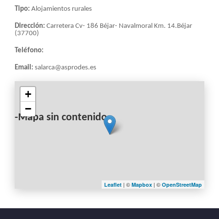
Tipo:
Alojamientos rurales
Dirección:
Carretera Cv- 186 Béjar- Navalmoral Km. 14.Béjar
(37700)
Teléfono:
Email:
salarca@asprodes.es
+
−
-Mapa sin contenido-
| ©
| ©
Leaflet
Mapbox
OpenStreetMap