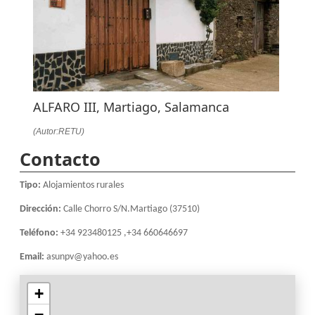
ALFARO III, Martiago, Salamanca
(Autor:RETU)
Contacto
Tipo:
Alojamientos rurales
Dirección:
Calle Chorro S/N.Martiago (37510)
Teléfono:
+34 923480125 ,+34 660646697
Email:
asunpv@yahoo.es
+
−