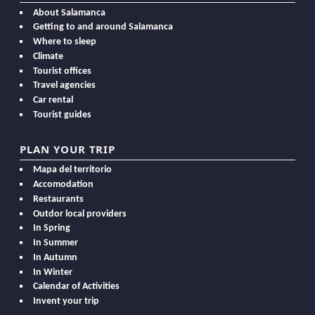
About Salamanca
Getting to and around Salamanca
Where to sleep
Climate
Tourist offices
Travel agencies
Car rental
Tourist guides
PLAN YOUR TRIP
Mapa del territorio
Accomodation
Restaurants
Outdor local providers
In Spring
In Summer
In Autumn
In Winter
Calendar of Activities
Invent your trip