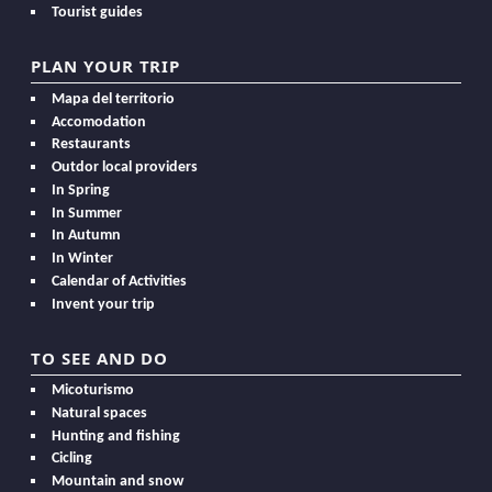
Tourist guides
PLAN YOUR TRIP
Mapa del territorio
Accomodation
Restaurants
Outdor local providers
In Spring
In Summer
In Autumn
In Winter
Calendar of Activities
Invent your trip
TO SEE AND DO
Micoturismo
Natural spaces
Hunting and fishing
Cicling
Mountain and snow