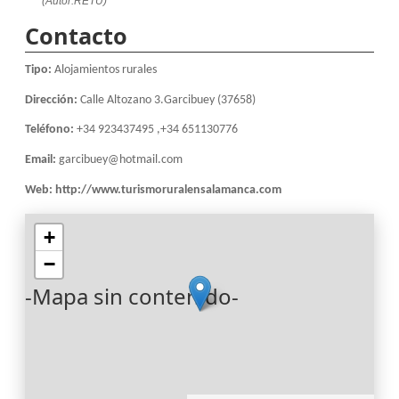
(Autor:RETU)
Contacto
Tipo:
Alojamientos rurales
Dirección:
Calle Altozano 3.Garcibuey (37658)
Teléfono:
+34 923437495 ,+34 651130776
Email:
garcibuey@hotmail.com
Web:
http://www.turismoruralensalamanca.com
+
−
-Mapa sin contenido-