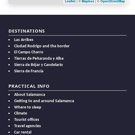
| ©
| ©
Leaflet
Mapbox
OpenStreetMap
DESTINATIONS
Las Arribes
Ciudad Rodrigo and the border
El Campo Charro
Tierras de Peñaranda y Alba
Sierra de Béjar y Candelario
Sierra de Francia
PRACTICAL INFO
About Salamanca
Getting to and around Salamanca
Where to sleep
Climate
Tourist offices
Travel agencies
Car rental