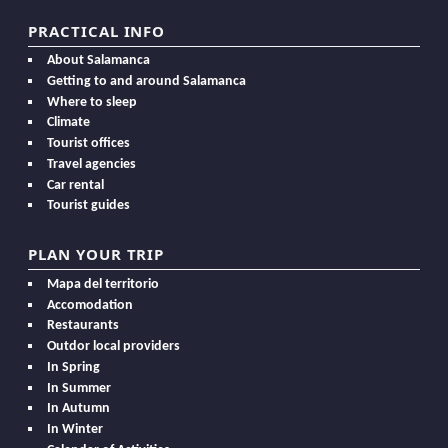
PRACTICAL INFO
About Salamanca
Getting to and around Salamanca
Where to sleep
Climate
Tourist offices
Travel agencies
Car rental
Tourist guides
PLAN YOUR TRIP
Mapa del territorio
Accomodation
Restaurants
Outdor local providers
In Spring
In Summer
In Autumn
In Winter