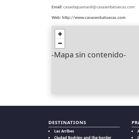
Email:
casaelaguamanil@casasenbatuecas.com
Web:
http://www.casasenbatuecas.com
+
−
-Mapa sin contenido-
DESTINATIONS
PR
Las Arribes
Ciudad Rodrigo and the border