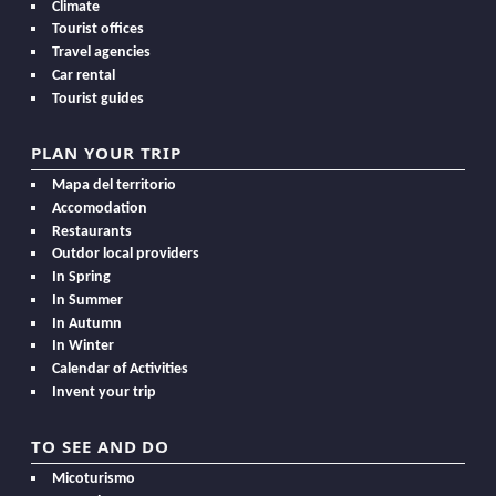
Climate
Tourist offices
Travel agencies
Car rental
Tourist guides
PLAN YOUR TRIP
Mapa del territorio
Accomodation
Restaurants
Outdor local providers
In Spring
In Summer
In Autumn
In Winter
Calendar of Activities
Invent your trip
TO SEE AND DO
Micoturismo