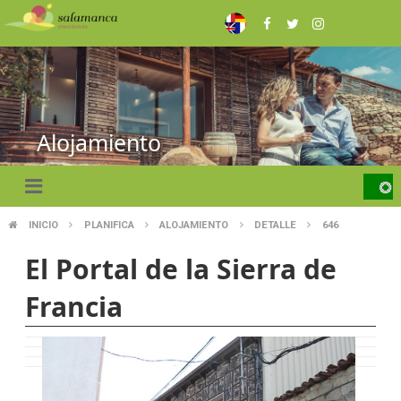
Skip
to
main
content
Alojamiento
INICIO
PLANIFICA
ALOJAMIENTO
DETALLE
646
BREADCRUMB
El Portal de la Sierra de
Francia