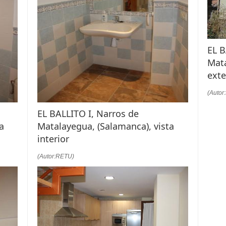
EL B
Mata
exte
(Autor
EL BALLITO I, Narros de
a
Matalayegua, (Salamanca), vista
interior
(Autor:RETU)