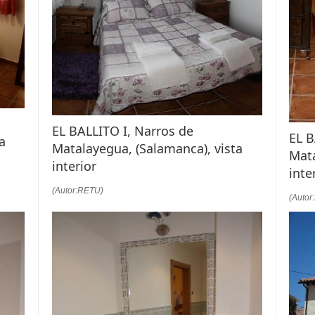
EL BALLITO I, Narros de
EL B
a
Matalayegua, (Salamanca), vista
Mata
interior
inte
(Autor:RETU)
(Autor