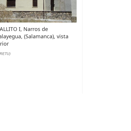
ALLITO I, Narros de
layegua, (Salamanca), vista
rior
:RETU)