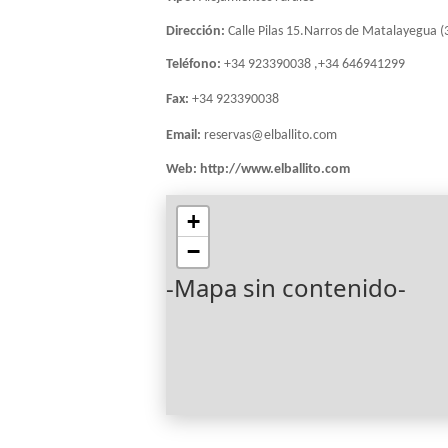
Dirección:
Calle Pilas 15.Narros de Matalayegua (
Teléfono:
+34 923390038 ,+34 646941299
Fax:
+34 923390038
Email:
reservas@elballito.com
Web:
http://www.elballito.com
+
−
-Mapa sin contenido-