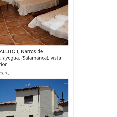
ALLITO I, Narros de
layegua, (Salamanca), vista
rior
:RETU)