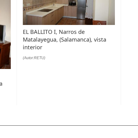
EL BALLITO I, Narros de
Matalayegua, (Salamanca), vista
interior
(Autor:RETU)
a