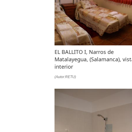
EL BALLITO I, Narros de
Matalayegua, (Salamanca), vist
interior
(Autor:RETU)