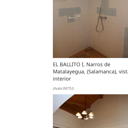
EL BALLITO I, Narros de
Matalayegua, (Salamanca), vist
interior
(Autor:RETU)