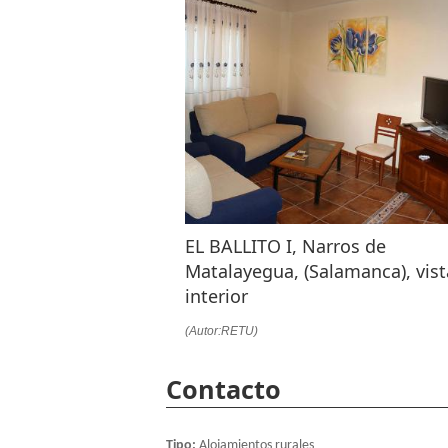
EL BALLITO I, Narros de
Matalayegua, (Salamanca), vist
interior
(Autor:RETU)
Contacto
Tipo:
Alojamientos rurales