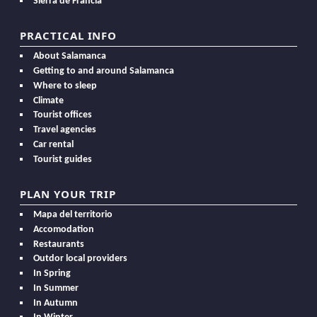
Sierra de Francia
PRACTICAL INFO
About Salamanca
Getting to and around Salamanca
Where to sleep
Climate
Tourist offices
Travel agencies
Car rental
Tourist guides
PLAN YOUR TRIP
Mapa del territorio
Accomodation
Restaurants
Outdor local providers
In Spring
In Summer
In Autumn