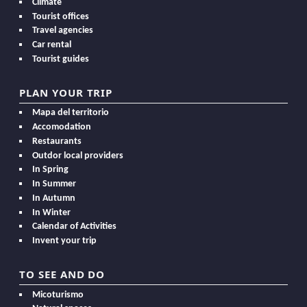
Climate
Tourist offices
Travel agencies
Car rental
Tourist guides
PLAN YOUR TRIP
Mapa del territorio
Accomodation
Restaurants
Outdor local providers
In Spring
In Summer
In Autumn
In Winter
Calendar of Activities
Invent your trip
TO SEE AND DO
Micoturismo