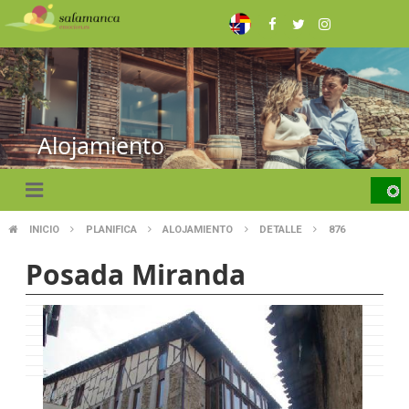
Skip
to
main
content
Alojamiento
INICIO
PLANIFICA
ALOJAMIENTO
DETALLE
876
BREADCRUMB
Posada Miranda