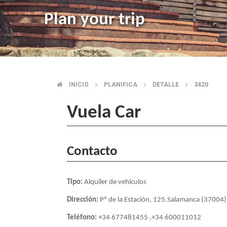
Plan your trip
INICIO
PLANIFICA
DETALLE
3420
BREADCRUMB
Vuela Car
Contacto
Tipo:
Alquiler de vehículos
Dirección:
Pº de la Estación, 125.Salamanca (37004)
Teléfono:
+34 677481455 ,+34 600011012