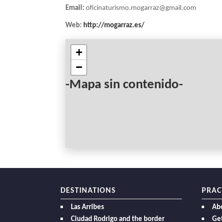
Email:
oficinaturismo.mogarraz@gmail.com
Web:
http://mogarraz.es/
+
−
-Mapa sin contenido-
DESTINATIONS
PRAC
Las Arribes
Ab
Ciudad Rodrigo and the border
Get