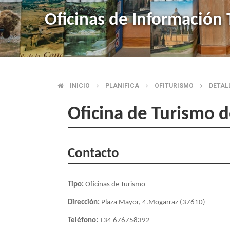
Oficinas de Información T
INICIO
PLANIFICA
OFITURISMO
DETAL
BREADCRUMB
Oficina de Turismo 
Contacto
Tipo:
Oficinas de Turismo
Dirección:
Plaza Mayor, 4.Mogarraz (37610)
Teléfono:
+34 676758392