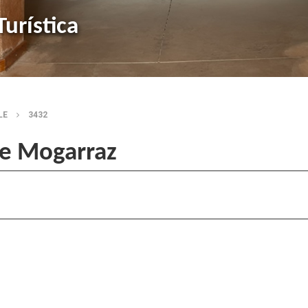
urística
LE
3432
de Mogarraz