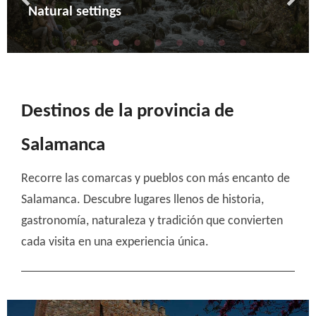
Archaeology
Cultural
Natural settings
Adventure
Enoturism
Religious turism
Crafts and rural life
Mountain and snow
Ciclyng
Destinos de la provincia de
Salamanca
Recorre las comarcas y pueblos con más encanto de
Salamanca. Descubre lugares llenos de historia,
gastronomía, naturaleza y tradición que convierten
cada visita en una experiencia única.