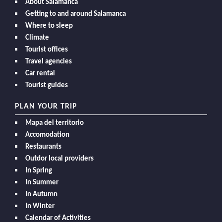
About Salamanca
Getting to and around Salamanca
Where to sleep
Climate
Tourist offices
Travel agencies
Car rental
Tourist guides
PLAN YOUR TRIP
Mapa del territorio
Accomodation
Restaurants
Outdor local providers
In Spring
In Summer
In Autumn
In Winter
Calendar of Activities