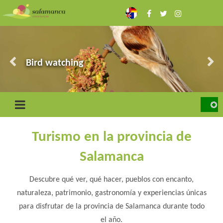
Skip
to
main
content
The Arribes
Ciudad Rodrigo and the Border
Bird watching
Sierra de Francia
The fighting bull and the dehesas
Turismo en la provincia de
Salamanca
Descubre qué ver, qué hacer, pueblos con encanto,
naturaleza, patrimonio, gastronomía y experiencias únicas
para disfrutar de la provincia de Salamanca durante todo
el año.