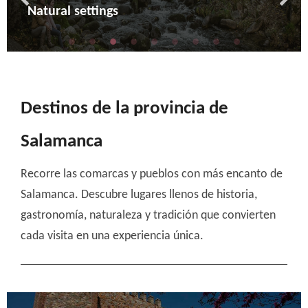
Archaeology
Cultural
Natural settings
Adventure
Enoturism
Religious turism
Crafts and rural life
Mountain and snow
Ciclyng
Destinos de la provincia de
Salamanca
Recorre las comarcas y pueblos con más encanto de
Salamanca. Descubre lugares llenos de historia,
gastronomía, naturaleza y tradición que convierten
cada visita en una experiencia única.