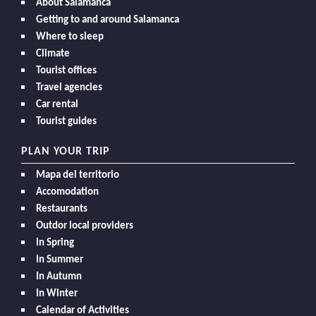
About Salamanca
Getting to and around Salamanca
Where to sleep
Climate
Tourist offices
Travel agencies
Car rental
Tourist guides
PLAN YOUR TRIP
Mapa del territorio
Accomodation
Restaurants
Outdor local providers
In Spring
In Summer
In Autumn
In Winter
Calendar of Activities