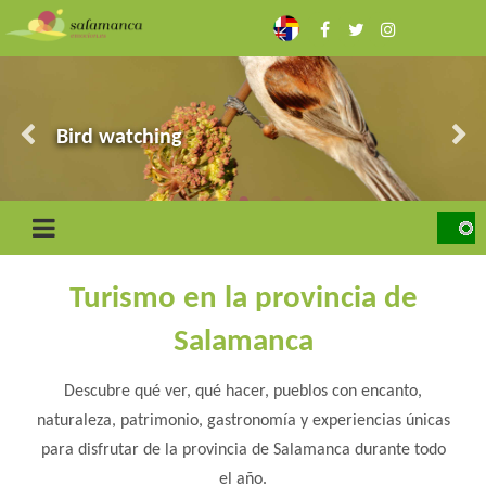
Skip
to
main
content
The Arribes
Ciudad Rodrigo and the Border
Bird watching
Sierra de Francia
The fighting bull and the dehesas
Turismo en la provincia de
Salamanca
Descubre qué ver, qué hacer, pueblos con encanto,
naturaleza, patrimonio, gastronomía y experiencias únicas
para disfrutar de la provincia de Salamanca durante todo
el año.