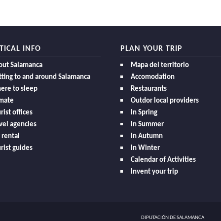
TICAL INFO
PLAN YOUR TRIP
out Salamanca
Mapa del territorio
ting to and around Salamanca
Accomodation
ere to sleep
Restaurants
imate
Outdor local providers
rist offices
In Spring
vel agencies
In Summer
 rental
In Autumn
rist guides
In Winter
Calendar of Activities
Invent your trip
DIPUTACIÓN DE SALAMANCA