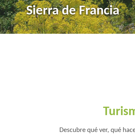
The Arribes
Ciudad Rodrigo and
Bird watching
Sierra de Francia
The fighting bull a
Turis
Descubre qué ver, qué hace