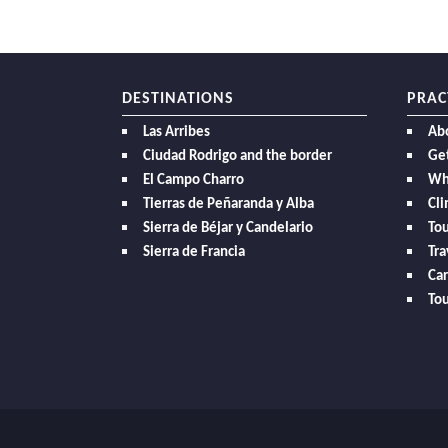
DESTINATIONS
PRAC
Las Arribes
Ab
Ciudad Rodrigo and the border
Get
El Campo Charro
Wh
Tierras de Peñaranda y Alba
Cl
Sierra de Béjar y Candelario
Tou
Sierra de Francia
Tra
Car
Tou