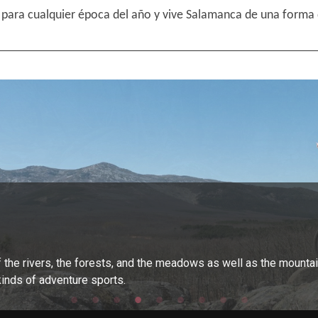
para cualquier época del año y vive Salamanca de una forma 
ife
 al viajero en su aventura salmantina, desde las pinturas esque
f the rivers, the forests, and the meadows as well as the mount
n, lifestyle and customs of the Salamancan villagers, hence man
now
dos Patrimonio de la Humanidad.
enjoy the Nature in the province of Salamanca...
kinds of adventure sports.
 trades and traditions that have given rise to beautiful pieces o