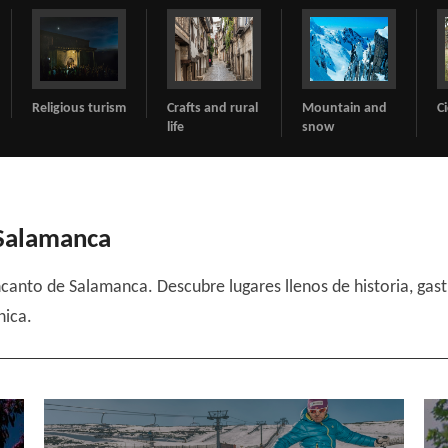
gious turism
Crafts and rural
Mountain and
Ciclyng
life
snow
 Salamanca
anto de Salamanca. Descubre lugares llenos de historia, gast
nica.