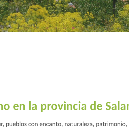
 the Border
nd the dehesas
mo en la provincia de Sal
r, pueblos con encanto, naturaleza, patrimonio,