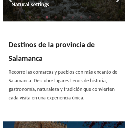
Archaeology
Cultural
Natural settings
Adventure
Enoturism
Religious turism
Crafts and rural life
Mountain and snow
Ciclyng
Destinos de la provincia de
Salamanca
Recorre las comarcas y pueblos con más encanto de
Salamanca. Descubre lugares llenos de historia,
gastronomía, naturaleza y tradición que convierten
cada visita en una experiencia única.