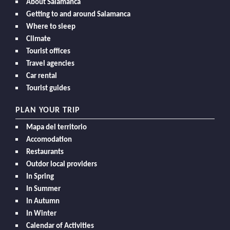
About Salamanca
Getting to and around Salamanca
Where to sleep
Climate
Tourist offices
Travel agencies
Car rental
Tourist guides
PLAN YOUR TRIP
Mapa del territorio
Accomodation
Restaurants
Outdor local providers
In Spring
In Summer
In Autumn
In Winter
Calendar of Activities