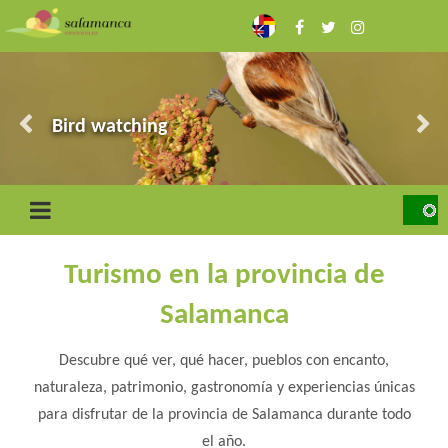
Skip
to
main
content
The Arribes
Ciudad Rodrigo and the Border
Bird watching
Sierra de Francia
The fighting bull and the dehesas
Turismo en la provincia de
Salamanca
Descubre qué ver, qué hacer, pueblos con encanto,
naturaleza, patrimonio, gastronomía y experiencias únicas
para disfrutar de la provincia de Salamanca durante todo
el año.