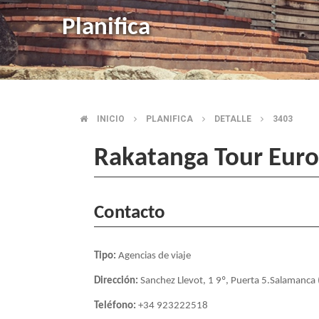
Planifica
INICIO
PLANIFICA
DETALLE
3403
BREADCRUMB
Rakatanga Tour Eur
Contacto
Tipo:
Agencias de viaje
Dirección:
Sanchez Llevot, 1 9º, Puerta 5.Salamanca
Teléfono:
+34 923222518