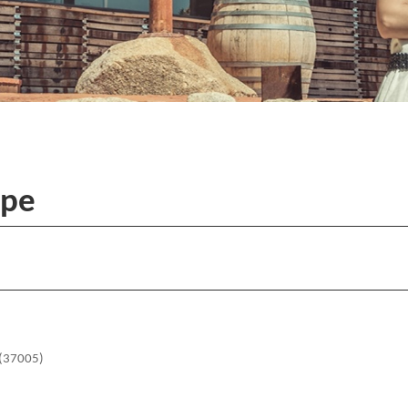
ope
 (37005)