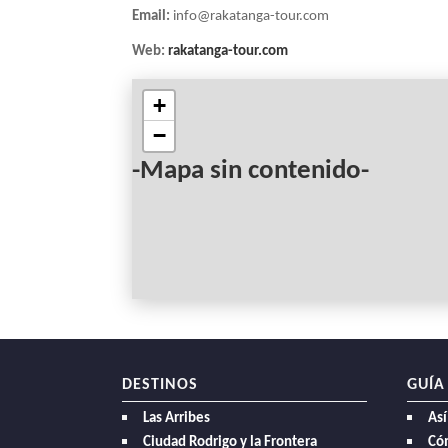
Email:
info@rakatanga-tour.com
Web:
rakatanga-tour.com
+
−
-Mapa sin contenido-
DESTINOS
GUÍA
Las Arribes
Así
Ciudad Rodrigo y la Frontera
Có