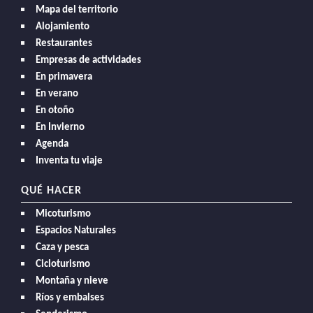
Mapa del territorio
Alojamiento
Restaurantes
Empresas de actividades
En primavera
En verano
En otoño
En Invierno
Agenda
Inventa tu viaje
QUÉ HACER
Micoturismo
Espacios Naturales
Caza y pesca
Cicloturismo
Montaña y nieve
Ríos y embalses