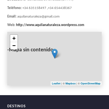
Teléfono:
+34 635158497 ,+34 654438367
Email:
aquilanaturaleza@gmail.com
Web:
http://www.aquilanaturaleza.wordpress.com
+
−
-Mapa sin contenido-
| ©
| ©
Leaflet
Mapbox
OpenStreetMap
DESTINOS