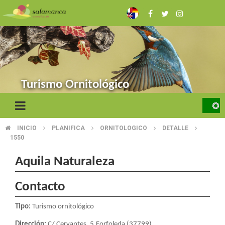
Skip
to
main
content
Turismo Ornitológico
INICIO
PLANIFICA
ORNITOLOGICO
DETALLE
BREADCRUMB
1550
Aquila Naturaleza
Contacto
Tipo:
Turismo ornitológico
Dirección:
C/ Cervantes, 5.Forfoleda (37799)