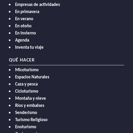
Empresas de actividades
En primavera
En verano
En otoño
En Invierno
Agenda
Inventa tu viaje
QUÉ HACER
Micoturismo
Espacios Naturales
Caza y pesca
Cicloturismo
Montaña y nieve
Ríos y embalses
Senderismo
Turismo Religioso
Enoturismo