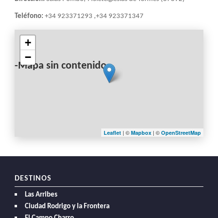
Teléfono:
+34 923371293 ,+34 923371347
+
−
-Mapa sin contenido-
| ©
| ©
Leaflet
Mapbox
OpenStreetMap
DESTINOS
Las Arribes
Ciudad Rodrigo y la Frontera