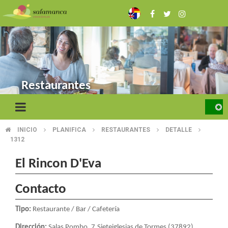
Skip
to
main
content
Restaurantes
INICIO
PLANIFICA
RESTAURANTES
DETALLE
BREADCRUMB
1312
El Rincon D'Eva
Contacto
Tipo:
Restaurante / Bar / Cafetería
Dirección:
Salas Pombo, 7.Sieteiglesias de Tormes (37892)