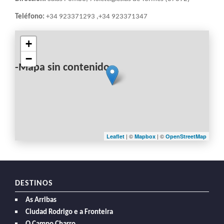
Teléfono:
+34 923371293 ,+34 923371347
+
−
-Mapa sin contenido-
| ©
| ©
Leaflet
Mapbox
OpenStreetMap
DESTINOS
As Arribas
Ciudad Rodrigo e a Fronteira