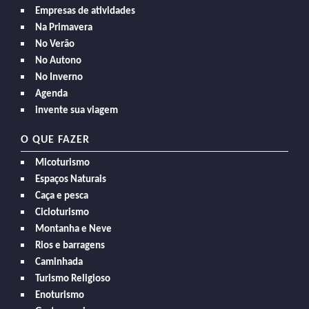
Empresas de atividades
Na Primavera
No Verão
No Autono
No Inverno
Agenda
invente sua viagem
O QUE FAZER
Micoturismo
Espaços Naturais
Caça e pesca
Cicloturismo
Montanha e Neve
Rios e barragens
Caminhada
Turismo Religioso
Enoturismo