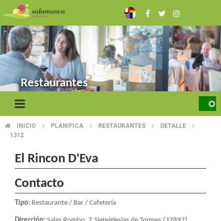
Skip
to
main
content
Restaurantes
INICIO
PLANIFICA
RESTAURANTES
DETALLE
BREADCRUMB
1312
El Rincon D'Eva
Contacto
Tipo:
Restaurante / Bar / Cafetería
Dirección:
Salas Pombo, 7.Sieteiglesias de Tormes (37892)