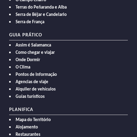
O Campo Charro
Terras do Peñaranda e Alba
Serra de Béjar e Candelario
Serra de França
GUIA PRÁTICO
Assim é Salamanca
Como chegar e viajar
Onde Dormir
O Clima
Pontos de Informação
Agencias de viaje
Alquiler de vehículos
Guías turísticos
PLANIFICA
Mapa do Território
Alojamento
Restaurantes