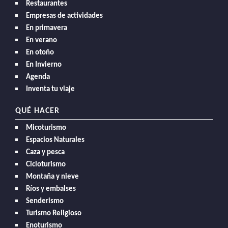
Restaurantes
Empresas de actividades
En primavera
En verano
En otoño
En Invierno
Agenda
Inventa tu viaje
QUÉ HACER
Micoturismo
Espacios Naturales
Caza y pesca
Cicloturismo
Montaña y nieve
Ríos y embalses
Senderismo
Turismo Religioso
Enoturismo