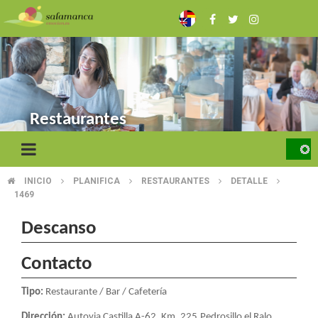
Skip
to
main
content
Restaurantes
INICIO
PLANIFICA
RESTAURANTES
DETALLE
BREADCRUMB
1469
Descanso
Contacto
Tipo:
Restaurante / Bar / Cafetería
Dirección:
Autovia Castilla A-62, Km. 225.Pedrosillo el Ralo