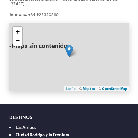
(37427)
Teléfono:
+34 923350280
+
−
-Mapa sin contenido-
| ©
| ©
Leaflet
Mapbox
OpenStreetMap
DESTINOS
Las Arribes
Ciudad Rodrigo y la Frontera