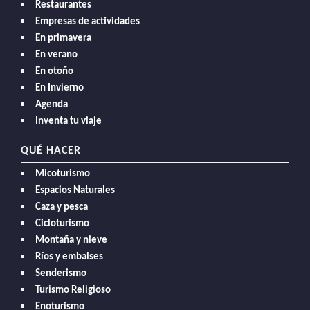
Restaurantes
Empresas de actividades
En primavera
En verano
En otoño
En Invierno
Agenda
Inventa tu viaje
QUÉ HACER
Micoturismo
Espacios Naturales
Caza y pesca
Cicloturismo
Montaña y nieve
Ríos y embalses
Senderismo
Turismo Religioso
Enoturismo