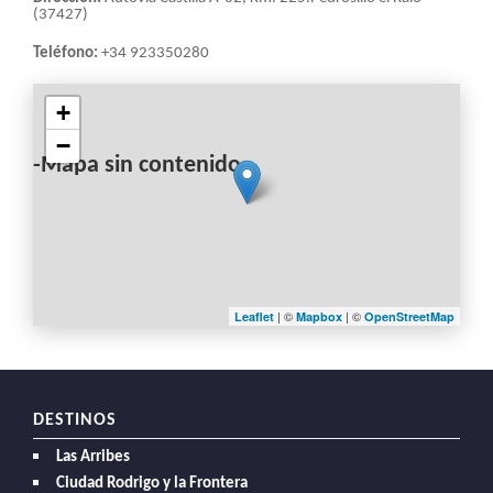
LA
(37427)
NAVEGACIÓN
Teléfono:
+34 923350280
+
−
-Mapa sin contenido-
| ©
| ©
Leaflet
Mapbox
OpenStreetMap
DESTINOS
Las Arribes
Ciudad Rodrigo y la Frontera