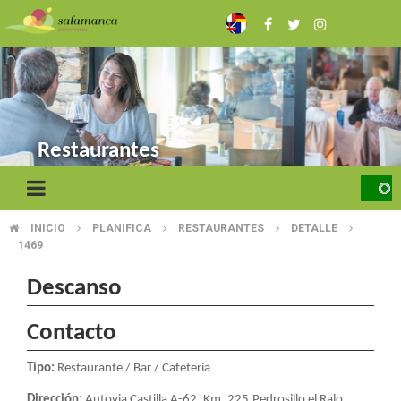
Pasar
al
contenido
principal
Restaurantes
INICIO
PLANIFICA
RESTAURANTES
DETALLE
SOBRESCRIBIR
1469
ENLACES
Descanso
DE
Contacto
AYUDA
A
Tipo:
Restaurante / Bar / Cafetería
Dirección:
Autovia Castilla A-62, Km. 225.Pedrosillo el Ralo