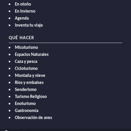
En otoño
En Invierno
Agenda
Inventa tu viaje
QUÉ HACER
Micoturismo
Espacios Naturales
Caza y pesca
Cicloturismo
Montaña y nieve
Ríos y embalses
Senderismo
Turismo Religioso
Enoturismo
Gastronomía
Observación de aves