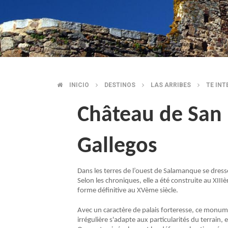
INICIO
DESTINOS
LAS ARRIBES
TE INT
BREADCRUMB
Château de San F
Gallegos
Dans les terres de l’ouest de Salamanque se dresse
Selon les chroniques, elle a été construite au XIIIèm
forme définitive au XVème siècle.
Avec un caractère de palais forteresse, ce monumen
irrégulière s'adapte aux particularités du terrain, 