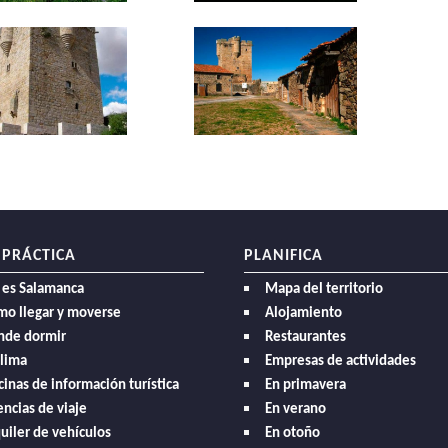
 PRÁCTICA
PLANIFICA
 es Salamanca
Mapa del territorio
mo llegar y moverse
Alojamiento
nde dormir
Restaurantes
clima
Empresas de actividades
cinas de información turística
En primavera
ncias de viaje
En verano
uiler de vehículos
En otoño