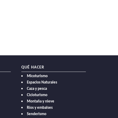
QUÉ HACER
Micoturismo
Espacios Naturales
Caza y pesca
Cicloturismo
Montaña y nieve
Ríos y embalses
Senderismo