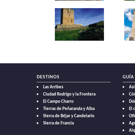
DESTINOS
GUÍA
Las Arribes
Así
Ciudad Rodrigo y la Frontera
Có
El Campo Charro
Dó
Tierras de Peñaranda y Alba
El 
Sierra de Béjar y Candelario
Ofi
Sierra de Francia
Age
Alq