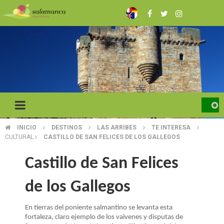
Pasar
al
contenido
principal
INICIO
DESTINOS
LAS ARRIBES
TE INTERESA
SOBRESCRIBIR
CULTURAL
CASTILLO DE SAN FELICES DE LOS GALLEGOS
ENLACES
Castillo de San Felices
DE
de los Gallegos
AYUDA
A
En tierras del poniente salmantino se levanta esta
fortaleza, claro ejemplo de los vaivenes y disputas de