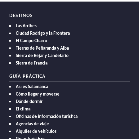
DESTINOS
Las Arribes
Ciudad Rodrigo y la Frontera
El Campo Charro
Tierras de Peñaranda y Alba
Sierra de Béjar y Candelario
Sierra de Francia
GUÍA PRÁCTICA
Así es Salamanca
Cómo llegar y moverse
Dónde dormir
El clima
Oficinas de información turística
Agencias de viaje
Alquiler de vehículos