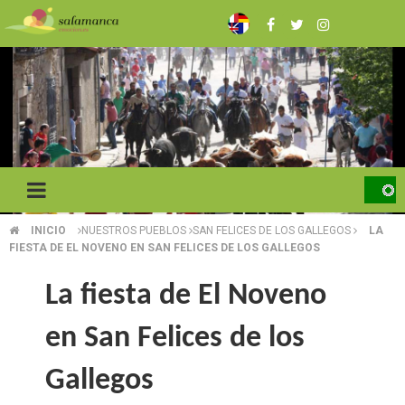
Pasar
al
contenido
principal
INICIO
NUESTROS PUEBLOS
SAN FELICES DE LOS GALLEGOS
LA
SOBRESCRIBIR
FIESTA DE EL NOVENO EN SAN FELICES DE LOS GALLEGOS
ENLACES
La fiesta de El Noveno
DE
en San Felices de los
AYUDA
A
Gallegos