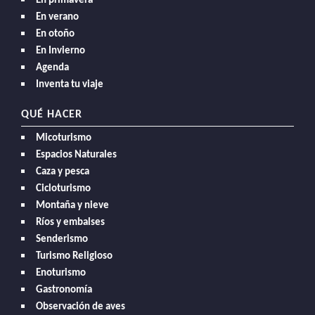
En primavera
En verano
En otoño
En Invierno
Agenda
Inventa tu viaje
QUÉ HACER
Micoturismo
Espacios Naturales
Caza y pesca
Cicloturismo
Montaña y nieve
Ríos y embalses
Senderismo
Turismo Religioso
Enoturismo
Gastronomía
Observación de aves