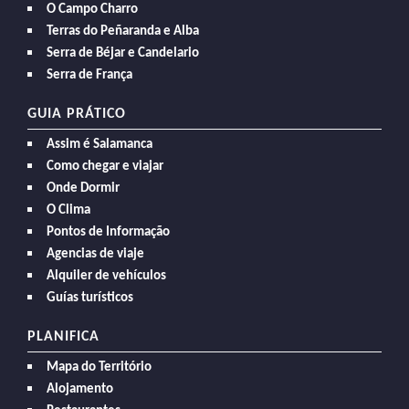
O Campo Charro
Terras do Peñaranda e Alba
Serra de Béjar e Candelario
Serra de França
GUIA PRÁTICO
Assim é Salamanca
Como chegar e viajar
Onde Dormir
O Clima
Pontos de Informação
Agencias de viaje
Alquiler de vehículos
Guías turísticos
PLANIFICA
Mapa do Território
Alojamento