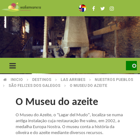
Skip
to
main
content
INICIO
DESTINOS
LAS ARRIBES
NUESTROS PUEBLOS
BREADCRUMB
SÃO FELIZES DOS GALEGOS
O MUSEU DO AZEITE
O Museu do azeite
O Museu do Azeite, o "Lagar del Mudo", localiza-se numa
antiga instalação cuja restauração lhe valeu, em 2002, a
medalha Europa Nostra. O museu conta a história da
oliveira e do azeite mediante diversos recursos.