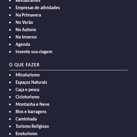
Restaurantes
Empresas de atividades
Na Primavera
No Verão
No Autono
No Inverno
Agenda
invente sua viagem
O QUE FAZER
Micoturismo
Espaços Naturais
Caça e pesca
Cicloturismo
Montanha e Neve
Rios e barragens
Caminhada
Turismo Religioso
Enoturismo