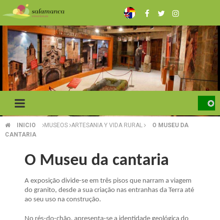
Skip
to
main
content
INICIO
MUSEOS
ARTESANIA Y VIDA RURAL
O MUSEU DA
BREADCRUMB
CANTARIA
O Museu da cantaria
A exposição divide-se em três pisos que narram a viagem
do granito, desde a sua criação nas entranhas da Terra até
ao seu uso na construção.
No rés-do-chão, apresenta-se a identidade geológica do