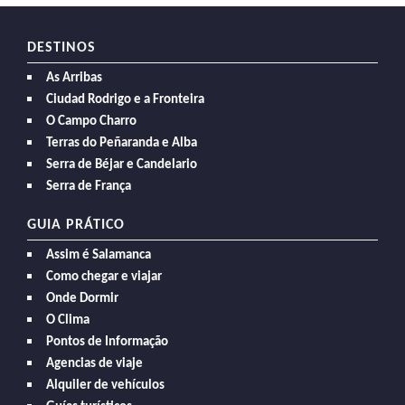
DESTINOS
As Arribas
Ciudad Rodrigo e a Fronteira
O Campo Charro
Terras do Peñaranda e Alba
Serra de Béjar e Candelario
Serra de França
GUIA PRÁTICO
Assim é Salamanca
Como chegar e viajar
Onde Dormir
O Clima
Pontos de Informação
Agencias de viaje
Alquiler de vehículos