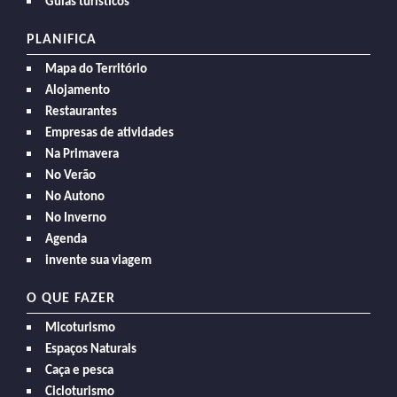
Guías turísticos
PLANIFICA
Mapa do Território
Alojamento
Restaurantes
Empresas de atividades
Na Primavera
No Verão
No Autono
No Inverno
Agenda
invente sua viagem
O QUE FAZER
Micoturismo
Espaços Naturais
Caça e pesca
Cicloturismo